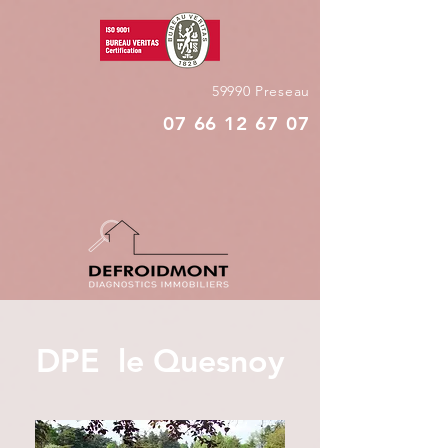
59990 Preseau
07 66 12 67 07
DPE le Quesnoy