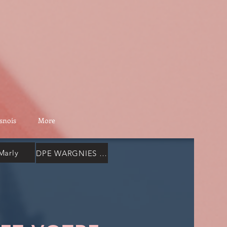
snois
More
Marly
DPE WARGNIES LE GRAND