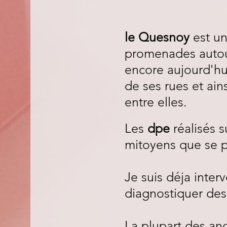
le Quesnoy
est un
promenades autou
encore aujourd'hu
de ses rues et ai
entre elles.
Les
dpe
réalisés s
mitoyens que se pa
Je suis déja inter
diagnostiquer des
La plupart des ano