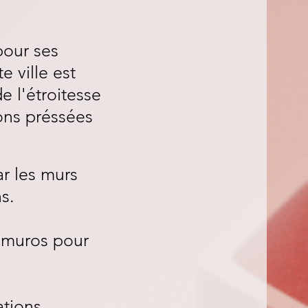
pour ses
e ville est
e l'étroitesse
ons préssées
ar les murs
s.
amuros pour
ations