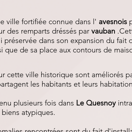
e ville fortifiée connue dans l'
avesnois
r des remparts dréssés par
vauban
.Cett
i préservée dans son expansion du fait d
nsi que de sa place aux contours de mais
ur cette ville historique sont améliorés p
rtagent les habitants et leurs habitation
venu plusieurs fois dans
Le Quesnoy
intr
 biens atypiques.
malies rencontrées sont du fait d'install