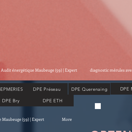
Audit énergétique Maubeuge (59) | Expert
diagnostic mérules ave
DPE 
SEPMERIES
DPE Préseau
DPE Querenaing
DPE Bry
DPE ETH
e Maubeuge (59) | Expert
More