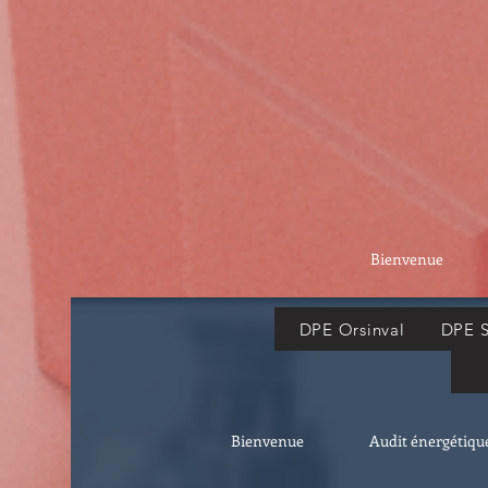
Bienvenue
DPE Orsinval
DPE 
Bienvenue
Audit énergétiqu