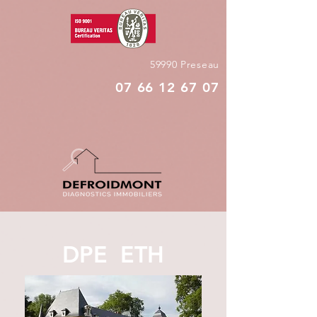
59990 Preseau
07 66 12 67 07
DPE ETH