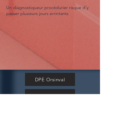
Un diagnostiqueur procédurier risque d'y
passer plusieurs jours errintants
DPE Orsinval
DPE SEPMERIES
DPE Préseau
DPE Querenaing