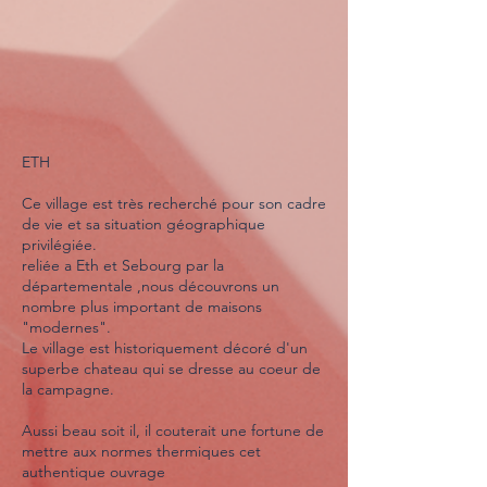
ETH
Ce village est très recherché pour son cadre
de vie et sa situation géographique
privilégiée.
reliée a Eth et Sebourg par la
départementale ,nous découvrons un
nombre plus important de maisons
"modernes".
Le village est historiquement décoré d'un
superbe chateau qui se dresse au coeur de
la campagne.
Aussi beau soit il, il couterait une fortune de
mettre aux normes thermiques cet
authentique ouvrage